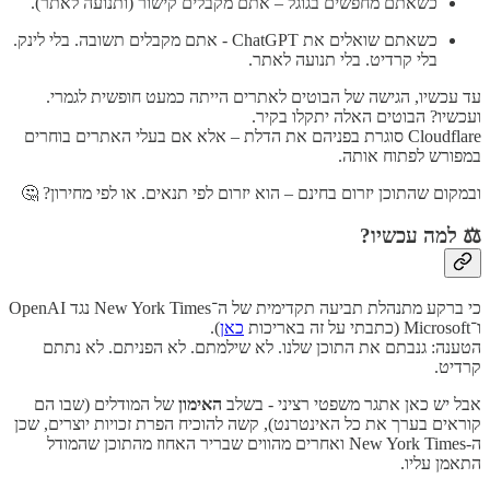
כשאתם מחפשים בגוגל – אתם מקבלים קישור (ותנועה לאתר).
כשאתם שואלים את ChatGPT - אתם מקבלים תשובה. בלי לינק.
בלי קרדיט. בלי תנועה לאתר.
עד עכשיו, הגישה של הבוטים לאתרים הייתה כמעט חופשית לגמרי.
ועכשיו? הבוטים האלה יתקלו בקיר.
Cloudflare סוגרת בפניהם את הדלת – אלא אם בעלי האתרים בוחרים
במפורש לפתוח אותה.
ובמקום שהתוכן יזרום בחינם – הוא יזרום לפי תנאים. או לפי מחירון? 🤔
⚖️ למה עכשיו?
כי ברקע מתנהלת תביעה תקדימית של ה־New York Times נגד OpenAI
ו־Microsoft (כתבתי על זה באריכות
כאן
).
הטענה: גנבתם את התוכן שלנו. לא שילמתם. לא הפניתם. לא נתתם
קרדיט.
אבל יש כאן אתגר משפטי רציני - בשלב
האימון
של המודלים (שבו הם
קוראים בערך את כל האינטרנט), קשה להוכיח הפרת זכויות יוצרים, שכן
ה-New York Times ואחרים מהווים שבריר האחוז מהתוכן שהמודל
התאמן עליו.