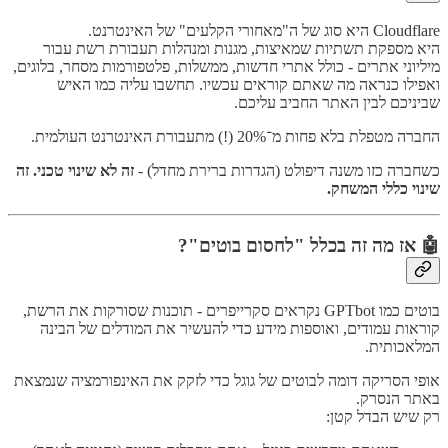
Cloudflare היא סוג של ה"מאחורי הקלעים" של האינטרנט.
היא מספקת תשתיות שמאיצות, מגנות ומנהלות תעבורת רשת עבור
מיליוני אתרים - כולל אתרי חדשות, ממשלות, פלטפורמות מסחר, בלוגים,
ואפילו כנראה מה שאתם קוראים עכשיו. תחשבו עליה כמו האיש
שביניכם לבין האתר החביב עליכם.
החברה מטפלת בלא פחות מ־20% (!) מתעבורת האינטרנט העולמית.
כשחברה כזו משנה דיפולט (הגדרות ברירת מחדל) -
זה לא שינוי טכני. זה
שינוי כללי המשחק.
🤖 אז מה זה בכלל "לחסום בוטים"?
בוטים כמו GPTbot נקראים סקרייפרים - תוכנות שסורקות את הרשת,
קוראות עמודים, ואוספות מידע כדי להעשיר את המודלים של הבינה
המלאכותית.
אופי הסריקה דומה לבוטים של גוגל כדי לזקק את האינפורמציה שנמצאת
באתר הנסרק.
רק שיש הבדל קטן: