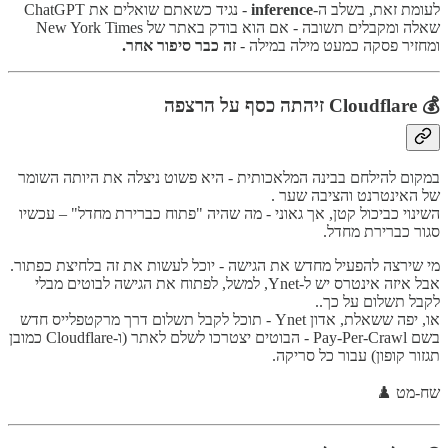
לעומת זאת, בשלב ה-
inference
- נגיד כשאתם שואלים את ChatGPT
שאלה ומקבלים תשובה - אם הוא בודק באתר של New York Times
ומחזיר פסקה כמעט מילה במילה -
זה כבר סיפור אחר.
💰 Cloudflare זיהתה כסף על הרצפה
במקום להילחם בבינה המלאכותית - היא פשוט ניצלה את היותה השומר
של האינטרנט והציבה שער .
השינוי כביכול קטן, אך גאוני - מה שהיה "פתוח כברירת מחדל" – עכשיו
סגור כברירת מחדל.
מי שירצה להפעיל מחדש את הגישה - יוכל לעשות את זה בלחיצת כפתור.
אבל איזה אינטרס יש ל-Ynet, למשל, לפתוח את הגישה לבוטים מבלי
לקבל תשלום על כך..
או, יפה ששאלת, אדון Ynet - תוכל לקבל תשלום דרך מרקטפלייס חדש
בשם Pay-Per-Crawl - הבוטים יצטרכו לשלם לאתר (ו-Cloudflare כמובן
תגזור קופון) עבור כל סריקה.
שח-מט ♟️