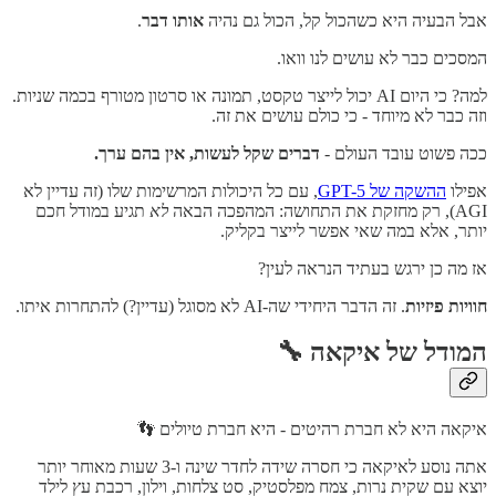
אבל הבעיה היא כשהכול קל, הכול גם נהיה
אותו דבר
.
המסכים כבר לא עושים לנו וואו.
למה? כי היום AI יכול לייצר טקסט, תמונה או סרטון מטורף בכמה שניות.
וזה כבר לא מיוחד - כי כולם עושים את זה.
ככה פשוט עובד העולם -
דברים שקל לעשות, אין בהם ערך.
אפילו
ההשקה של GPT-5
, עם כל היכולות המרשימות שלו (זה עדיין לא
AGI), רק מחזקת את התחושה: המהפכה הבאה
לא
תגיע במודל חכם
יותר, אלא במה שאי אפשר לייצר בקליק.
אז מה כן ירגש בעתיד הנראה לעין?
חוויות פיזיות
. זה הדבר היחידי שה-AI לא מסוגל (עדיין?) להתחרות איתו.
המודל של איקאה 🔧
איקאה היא לא חברת רהיטים - היא חברת טיולים 👣
אתה נוסע לאיקאה כי חסרה שידה לחדר שינה ו-3 שעות מאוחר יותר
יוצא עם שקית נרות, צמח מפלסטיק, סט צלחות, וילון, רכבת עץ לילד