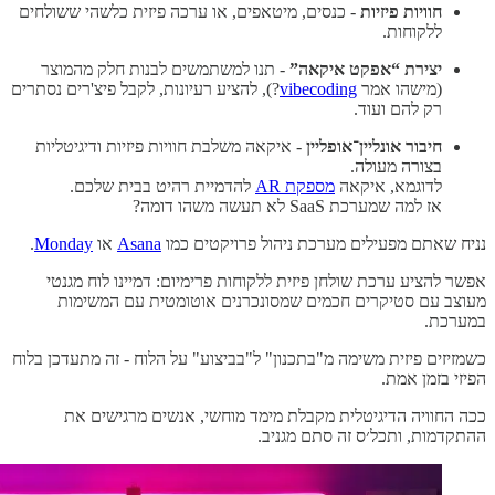
חוויות פיזיות
- כנסים, מיטאפים, או ערכה פיזית כלשהי ששולחים
ללקוחות.
יצירת “אפקט איקאה”
- תנו למשתמשים לבנות חלק מהמוצר
(מישהו אמר
vibecoding
?), להציע רעיונות, לקבל פיצ'רים נסתרים
רק להם ועוד.
חיבור אונליין־אופליין
- איקאה משלבת חוויות פיזיות ודיגיטליות
בצורה מעולה.
לדוגמא, איקאה
מספקת AR
להדמיית רהיט בבית שלכם.
אז למה שמערכת SaaS לא תעשה משהו דומה?
נניח שאתם מפעילים מערכת ניהול פרויקטים כמו
Asana
או
Monday
.
אפשר להציע ערכת שולחן פיזית ללקוחות פרימיום: דמיינו לוח מגנטי
מעוצב עם סטיקרים חכמים שמסונכרנים אוטומטית עם המשימות
במערכת.
כשמזיזים פיזית משימה מ"בתכנון" ל"בביצוע" על הלוח - זה מתעדכן בלוח
הפיזי בזמן אמת.
ככה החוויה הדיגיטלית מקבלת מימד מוחשי, אנשים מרגישים את
ההתקדמות, ותכל׳ס זה סתם מגניב.