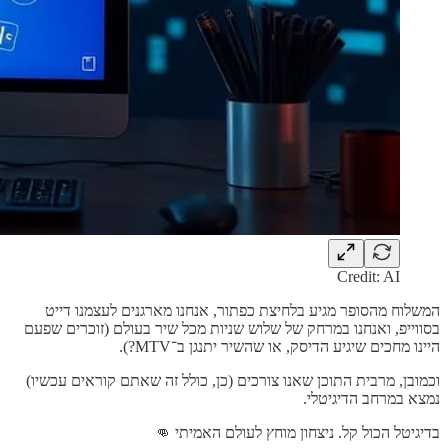
Credit: AI
המשלוח מהסופר מגיע בלחיצת כפתור, אנחנו מארגנים לעצמנו דייט
בסווייפ, ואנחנו במרחק של שלוש שניות מכל שיר בעולם (זוכרים שפעם
היינו מחכים שיגיע הדיסק, או שהשיר יתנגן ב־MTV?).
וכמובן, מרבית התוכן שאנו צורכים (כן, כולל זה שאתם קוראים עכשיו)
נמצא במרחב הדיגיטלי.
בדיגיטל הכול קל. ניצחון מוחץ לעולם האמיתי 👊