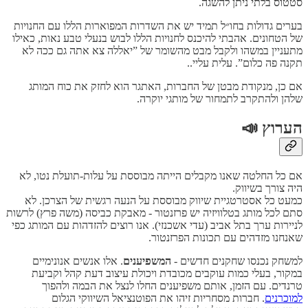
סטטוס בלתי ניתן להשגה.
בערים גדולות בחו״ל תמיד יש את השדרות המפוארות הללו עם החנויות
של הטחונים. אהבתי להיכנס לחנויות הללו לבוש בנעלי טבע נאות, כאילו
מתעניין במשהו ולקבל מבט מהשומר של ”יאללה צא אתה גם ככה לא
תקנה פה כלום”. עלית עליי..
אם כן, מנקודת מבטן של החברות, האתגר הוא לחזק את כוח המותג
שלהן ולהתקרב לתמחור של מותגי יוקרה.
הערוץ 📣
אם כל החלטה שאנו מקבלים הייתה מבוססת על עלות-תועלת נטו, לא
היה צורך בשיווק.
כמעט כל אסטרטגיית שיווק מבוססת על הנעה רגשית של הצרכן. לא
סתם לכל מותג בטלוויזיה יש פרזנטור - מאבקת כביסה (משה פרץ) לרשות
לניירות ערך בתל אביב (עדי אשכנזי). אנו רוצים להזדהות עם המותג כפי
שאנחנו מזדהים עם תכונות הפרזנטור.
למשחק נכנסו שחקנים חדשים -
המשפיענים
. אלו אנשים אנונימיים
במקור, בעלי כמות עוקבים מכובדת ויכולת עיצוב דעת קהל וקביעת
טרנדים. עם הזמן, אותם משפיענים החלו לנצל את הבמה ולהפוך
למוכרנים
. חברות מסחריות זיהו את הפוטנציאל השיווקי הגלום