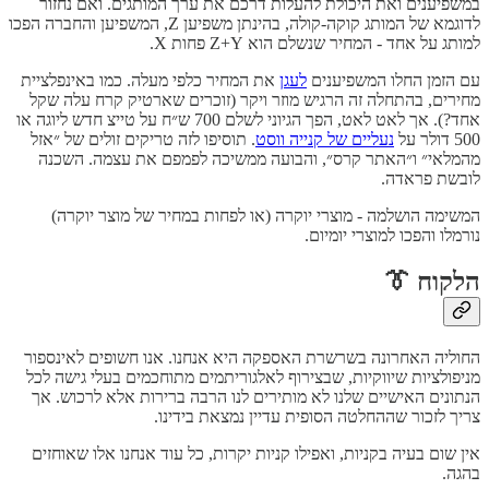
במשפיענים ואת היכולת להעלות דרכם את ערך המותגים. ואם נחזור
לדוגמא של המותג קוקה-קולה, בהינתן משפיען Z, המשפיען והחברה הפכו
למותג על אחד - המחיר שנשלם הוא Z+Y פחות X.
עם הזמן החלו המשפיענים
לעגן
את המחיר כלפי מעלה. כמו באינפלציית
מחירים, בהתחלה זה הרגיש מוזר ויקר (זוכרים שארטיק קרח עלה שקל
אחד?). אך לאט לאט, הפך הגיוני לשלם 700 ש״ח על טייצ חדש ליוגה או
500 דולר על
נעליים של קנייה ווסט
. תוסיפו לזה טריקים זולים של ״אזל
מהמלאי״ ו״האתר קרס״, והבועה ממשיכה לפמפם את עצמה. השכנה
לובשת פראדה.
המשימה הושלמה - מוצרי יוקרה (או לפחות במחיר של מוצר יוקרה)
נורמלו והפכו למוצרי יומיום.
הלקוח 👔
החוליה האחרונה בשרשרת האספקה היא אנחנו. אנו חשופים לאינספור
מניפולציות שיווקיות, שבצירוף לאלגוריתמים מתוחכמים בעלי גישה לכל
הנתונים האישיים שלנו לא מותירים לנו הרבה ברירות אלא לרכוש. אך
צריך לזכור שההחלטה הסופית עדיין נמצאת בידינו.
אין שום בעיה בקניות, ואפילו קניות יקרות, כל עוד אנחנו אלו שאוחזים
בהגה.