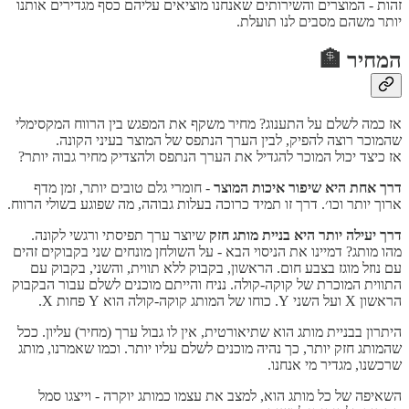
זהות - המוצרים והשירותים שאנחנו מוציאים עליהם כסף מגדירים אותנו
יותר משהם מסבים לנו תועלת.
המחיר 🏦
אז כמה לשלם על התענוג? מחיר משקף את המפגש בין הרווח המקסימלי
שהמוכר רוצה להפיק, לבין הערך הנתפס של המוצר בעיני הקונה.
אז כיצד יכול המוכר להגדיל את הערך הנתפס ולהצדיק מחיר גבוה יותר?
דרך אחת היא שיפור איכות המוצר
- חומרי גלם טובים יותר, זמן מדף
ארוך יותר וכו׳. דרך זו תמיד כרוכה בעלות גבוהה, מה שפוגע בשולי הרווח.
דרך יעילה יותר היא בניית מותג
חזק
שיוצר ערך תפיסתי ורגשי לקונה.
מהו מותג? דמיינו את הניסוי הבא - על השולחן מונחים שני בקבוקים זהים
עם נוזל מוגז בצבע חום. הראשון, בקבוק ללא תווית, והשני, בקבוק עם
התווית המוכרת של קוקה-קולה. נניח והייתם מוכנים לשלם עבור הבקבוק
הראשון X ועל השני Y. כוחו של המותג קוקה-קולה הוא Y פחות X.
היתרון בבניית מותג הוא שתיאורטית, אין לו גבול ערך (מחיר) עליון. ככל
שהמותג חזק יותר, כך נהיה מוכנים לשלם עליו יותר. וכמו שאמרנו, מותג
שרכשנו, מגדיר מי אנחנו.
השאיפה של כל מותג הוא, למצב את עצמו כמותג יוקרה - וייצגו סמל