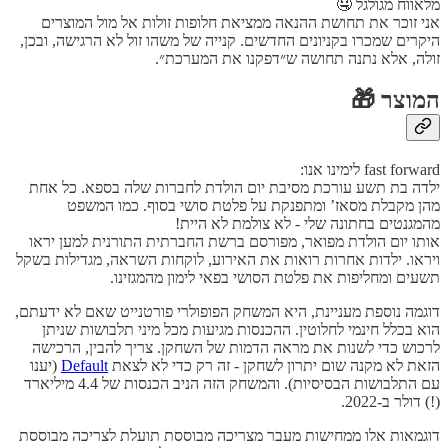
מלאווח מגולגל 🤤
אני זוכר את תחושת ההנאה ממציאת חלופות זולות אל מול המוצרים
היקרים שמכרו בקניונים החדשים. קנייה של משהו זול לא הרגישה, ובכן,
זולה, אלא נתנה תחושה ש״דפקנו את המערכת״.
המוצר 🎁
fast forward לימינו אנו:
ילדה בת תשע עורכת מסיבת יום הולדת לחברות שלה בספא. כל אחת
מהן מקבלת מסאז’ ומתפנקת על פלטת סושי בסוף. כמו המשפט
מהמגנטים בחתונה שלי - לא צולמת לא היית!
אותו יום הולדת מפואר, מפורסם ברשת החברתית התורנית למען יראו
ויראו. ילדות אחרות רואות את האירוע, לוקחות השראה, מגדילות בשקל
תשעים ומחליפות את פלטת הסושי בפאי לימון מהמגזינו.
דוגמה נוספת מעניינת, היא המשחק הפופולרי פורטנייט שאם לא ידעתם,
הוא בכלל חינמי לחלוטין. ההכנסות מגיעות מכל מיני תלבושות שניתן
לרכוש כדי לשנות את מראה הדמות של השחקן. צריך להבין, הרכישה
הזאת לא מקנה שום יתרון לשחקן - זה רק כדי לא לצאת
Default
(יענו
עם התלבושות הבסיסיות). והמשחק הזה הניב הכנסות של 4.4 מיליארד
(!) דולר ב-2022.
דוגמאות אלו ממחישות מעבר מצריכה מבוססת תועלת לצריכה מבוססת