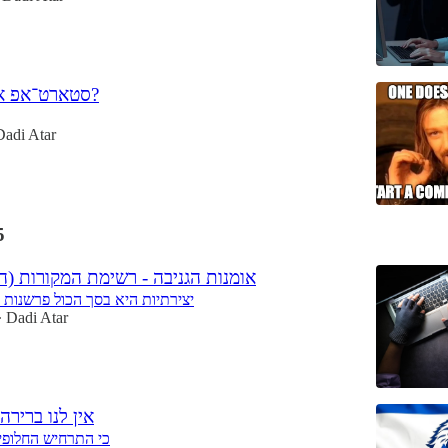
🎭 סטארט־אפ או פוסטר?
Dadi Atar
5
אומנות הגניבה - רשימת המקורות (ה
יצירתיות היא בסך הכול פרשנות 
Dadi Atar
•
אין לנו בריר
כי התרחיש החלופי